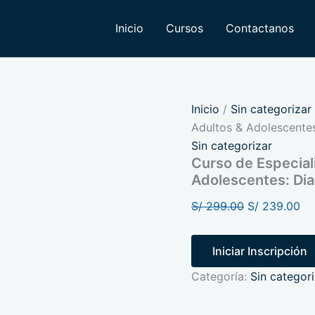
Curso
El
El
de
precio
pr
Inicio
Cursos
Contactanos
Especialización
original
ac
en
Autismo
era:
es:
en
S/ 299.00.
S/
Adultos
&
Inicio
/
Sin categorizar
Adolescentes:
Adultos & Adolescentes
Diagnóstico
Sin categorizar
e
Intervención
Curso de Especial
cantidad
Adolescentes: Dia
S/
299.00
S/
239.00
Iniciar Inscripción
Categoría:
Sin categori