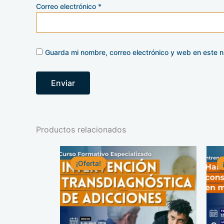
Correo electrónico
*
Guarda mi nombre, correo electrónico y web en este 
Productos relacionados
El
El
precio
precio
¡Oferta!
¡Oferta!
original
actual
era:
es:
S/ 335.00.
S/ 245.00.