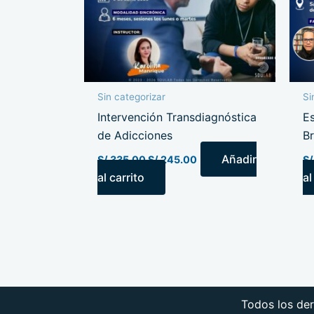
Sin categorizar
Si
Intervención Transdiagnóstica
Es
de Adicciones
B
Añadir
S/
335.00
S/
245.00
S/
al carrito
al
Todos los de