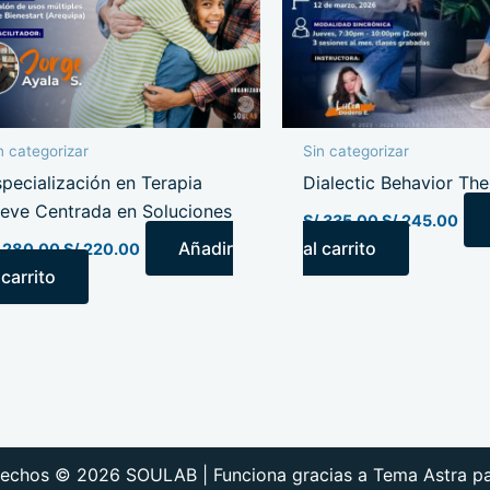
n categorizar
Sin categorizar
pecialización en Terapia
Dialectic Behavior Th
reve Centrada en Soluciones
S/
335.00
S/
245.00
Añadir
al carrito
280.00
S/
220.00
 carrito
rechos © 2026 SOULAB | Funciona gracias a
Tema Astra p