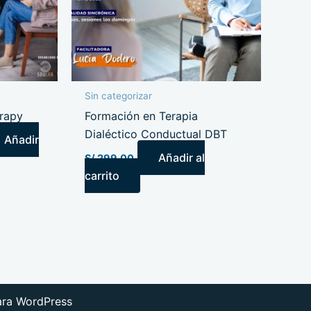
Sin categorizar
erapy
Formación en Terapia
Dialéctico Conductual DBT
Añadir
Añadir al
S/
299.00
carrito
ara WordPress