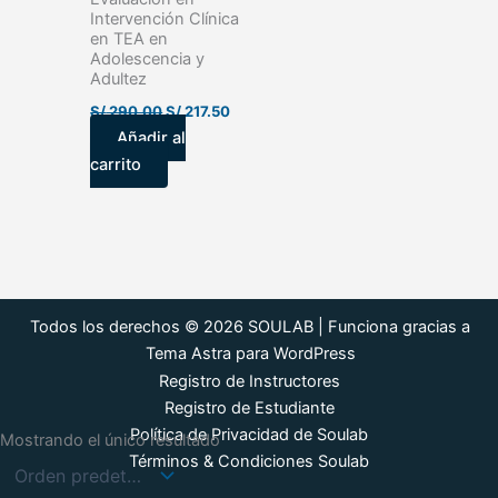
Intervención Clínica
en TEA en
Adolescencia y
Adultez
S/
290.00
S/
217.50
Añadir al
carrito
Todos los derechos © 2026 SOULAB | Funciona gracias a
Tema Astra para WordPress
Registro de Instructores
Registro de Estudiante
Política de Privacidad de Soulab
Mostrando el único resultado
Términos & Condiciones Soulab