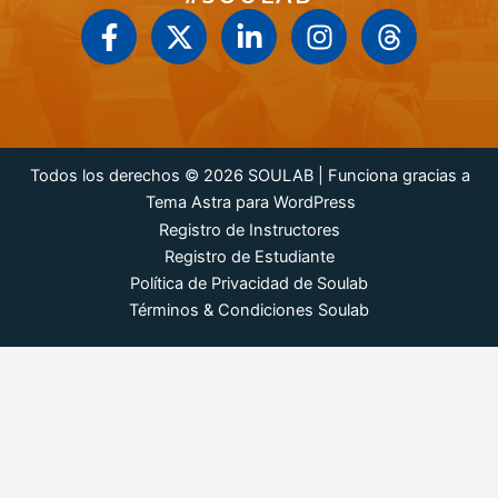
F
X
L
I
T
a
-
i
n
h
c
t
n
s
r
e
w
k
t
e
b
i
e
a
a
o
t
d
g
d
Todos los derechos © 2026 SOULAB | Funciona gracias a
o
t
i
r
s
Tema Astra para WordPress
k
e
n
a
Registro de Instructores
-
r
-
m
Registro de Estudiante
f
i
Política de Privacidad de Soulab
n
Términos & Condiciones Soulab