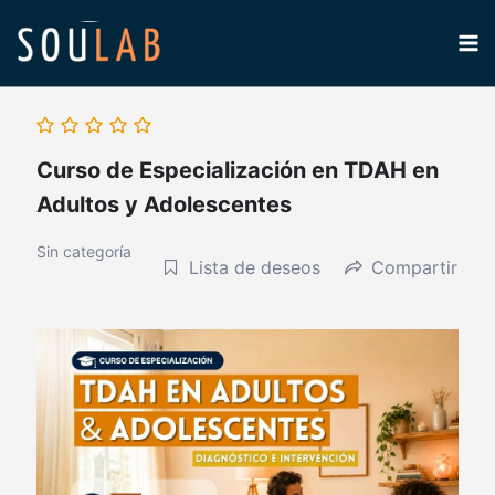
Ir
SOULAB
al
contenido
Curso de Especialización en TDAH en
Adultos y Adolescentes
Sin categoría
Lista de deseos
Compartir