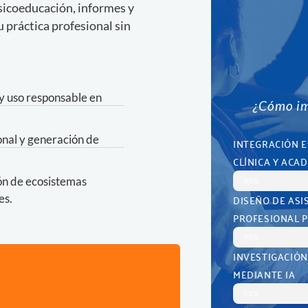
psicoeducación, informes y
 práctica profesional sin
 y uso responsable en
¿Cómo im
onal y generación de
INTEGRACIÓN E
CLÍNICA Y ACA
ión de ecosistemas
95%
es.
DISEÑO DE ASI
PROFESIONAL 
90%
INVESTIGACIÓN
MEDIANTE IA
88%